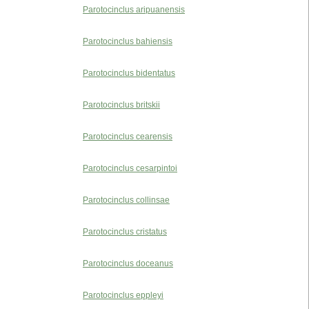
Parotocinclus aripuanensis
Parotocinclus bahiensis
Parotocinclus bidentatus
Parotocinclus britskii
Parotocinclus cearensis
Parotocinclus cesarpintoi
Parotocinclus collinsae
Parotocinclus cristatus
Parotocinclus doceanus
Parotocinclus eppleyi