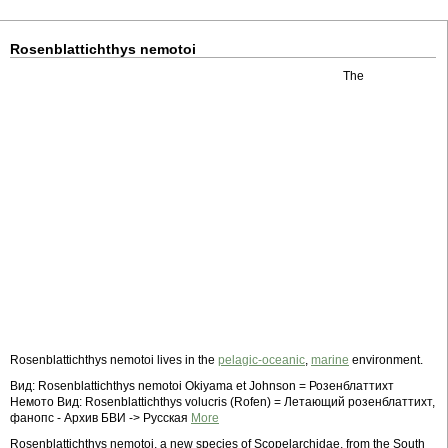
Rosenblattichthys nemotoi
The
Rosenblattichthys nemotoi lives in the
pelagic-oceanic
,
marine
environment.
Вид: Rosenblattichthys nemotoi Okiyama et Johnson = Розенблаттихт
Немото Вид: Rosenblattichthys volucris (Rofen) = Летающий розенблаттихт,
фанопс - Архив БВИ -> Русская
More
Rosenblattichthys nemotoi, a new species of Scopelarchidae, from the South