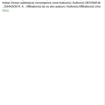
Indian Ocean subtropical convergence zone Auteur(s) / Author(s) OKIYAMA M.
; JOHNSON R. K. ; Affiliation(s) du ou des auteurs / Author(s) Affiliation(s) Univ.
More