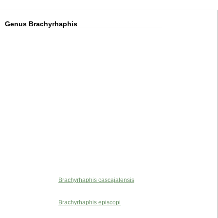
Genus Brachyrhaphis
Brachyrhaphis cascajalensis
Brachyrhaphis episcopi