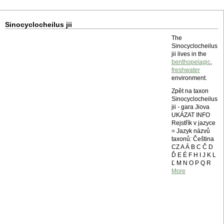
Sinocyclocheilus jii
The
Sinocyclocheilus
jii lives in the
benthopelagic
,
freshwater
environment.
Zpět na taxon
Sinocyclocheilus
jii - gara Jiova
UKÁZAT INFO
Rejstřík v jazyce
= Jazyk názvů
taxonů: Čeština
CZ A Á B C Č D
Ď E É F H I J K L
Ľ M N O P Q R
More