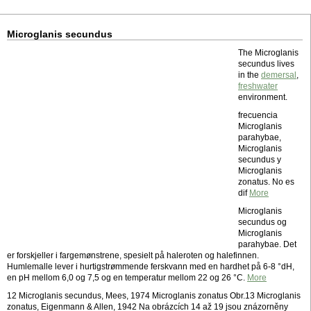
Microglanis secundus
The Microglanis
secundus lives
in the
demersal
,
freshwater
environment.
frecuencia
Microglanis
parahybae,
Microglanis
secundus y
Microglanis
zonatus. No es
dif
More
Microglanis
secundus og
Microglanis
parahybae. Det
er forskjeller i fargemønstrene, spesielt på haleroten og halefinnen.
Humlemalle lever i hurtigstrømmende ferskvann med en hardhet på 6-8 °dH,
en pH mellom 6,0 og 7,5 og en temperatur mellom 22 og 26 °C.
More
12 Microglanis secundus, Mees, 1974 Microglanis zonatus Obr.13 Microglanis
zonatus, Eigenmann & Allen, 1942 Na obrázcích 14 až 19 jsou znázorněny