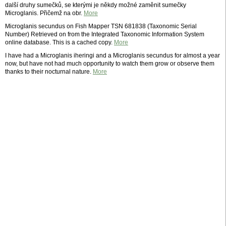
další druhy sumečků, se kterými je někdy možné zaměnit sumečky
Microglanis. Přičemž na obr.
More
Microglanis secundus on Fish Mapper TSN 681838 (Taxonomic Serial
Number) Retrieved on from the Integrated Taxonomic Information System
online database. This is a cached copy.
More
I have had a Microglanis iheringi and a Microglanis secundus for almost a year
now, but have not had much opportunity to watch them grow or observe them
thanks to their nocturnal nature.
More