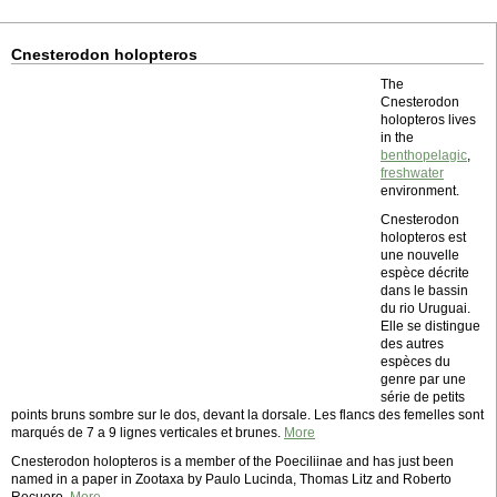
Cnesterodon holopteros
The
Cnesterodon
holopteros lives
in the
benthopelagic
,
freshwater
environment.
Cnesterodon
holopteros est
une nouvelle
espèce décrite
dans le bassin
du rio Uruguai.
Elle se distingue
des autres
espèces du
genre par une
série de petits
points bruns sombre sur le dos, devant la dorsale. Les flancs des femelles sont
marqués de 7 a 9 lignes verticales et brunes.
More
Cnesterodon holopteros is a member of the Poeciliinae and has just been
named in a paper in Zootaxa by Paulo Lucinda, Thomas Litz and Roberto