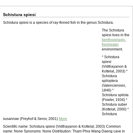
Schistura spiesi
Schistura spiesi is a species of ray-finned fish in the genus Schistura.
The Schistura
spiesi lives in the
benthopelagic
,
freshwater
environment.
* Schistura
spiesi
(Vidthayanon &
Kottelat, 2003) *
Schistura
spiloptera
(Valenciennes,
1846) *
Schistura spilota
(Fowler, 1934) *
Schistura suber
(Kottelat, 2000) *
Schistura
susannae (Freyhof & Serov, 2001)
More
Scientific name: Schistura spiesi (Vidthayanon & Kottelat, 2003) Common
name: None Synonyms: None Distribution: Tham Phra Wang Daeng cave in