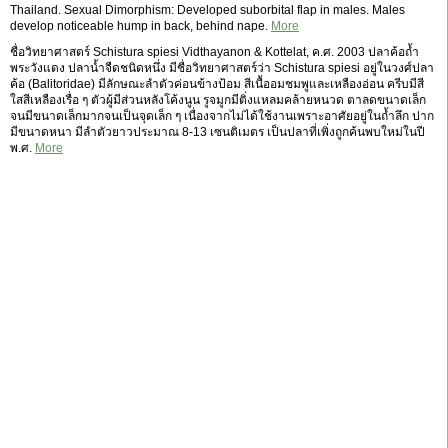
Thailand. Sexual Dimorphism: Developed suborbital flap in males. Males
develop noticeable hump in back, behind nape.
More
ชื่อวิทยาศาสตร์ Schistura spiesi Vidthayanon & Kottelat, ค.ศ. 2003 ปลาค้อถ้ำ
พระวังแดง ปลาน้ำจืดชนิดหนึ่ง มีชื่อวิทยาศาสตร์ว่า Schistura spiesi อยู่ในวงศ์ปลา
ค้อ (Balitoridae) มีลักษณะลำตัวค่อนข้างป้อม สีเนื้ออมชมพูและเหลืองอ่อน ครีบมีสี
ใสสีเหลืองเรื่อ ๆ ตัวผู้มีส่วนหลังโค้งนูน รูจมูกมีติ่งแหลมคล้ายหนวด ตาลดขนาดเล็ก
จนมีขนาดเล็กมากจนเป็นจุดเล็ก ๆ เนื่องจากไม่ได้ใช้งานเพราะอาศัยอยู่ในถ้ำลึก ปาก
มีขนาดหนา มีลำตัวยาวประมาณ 8-13 เซนติเมตร เป็นปลาที่เพิ่งถูกค้นพบใหม่ในปี
พ.ศ.
More