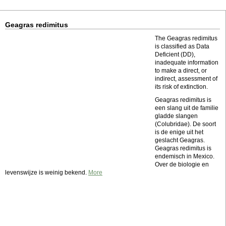
Geagras redimitus
The Geagras redimitus
is classified as Data
Deficient (DD),
inadequate information
to make a direct, or
indirect, assessment of
its risk of extinction.
Geagras redimitus is
een slang uit de familie
gladde slangen
(Colubridae). De soort
is de enige uit het
geslacht Geagras.
Geagras redimitus is
endemisch in Mexico.
Over de biologie en
levenswijze is weinig bekend.
More