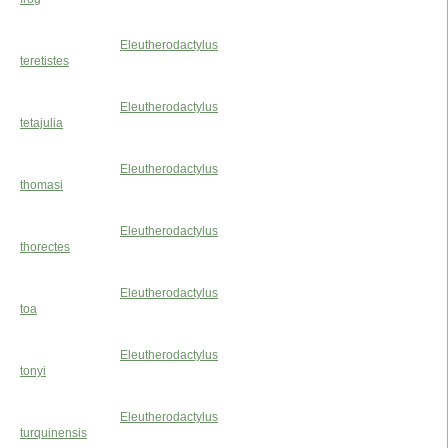
Eleutherodactylus
teretistes
Eleutherodactylus
tetajulia
Eleutherodactylus
thomasi
Eleutherodactylus
thorectes
Eleutherodactylus
toa
Eleutherodactylus
tonyi
Eleutherodactylus
turquinensis