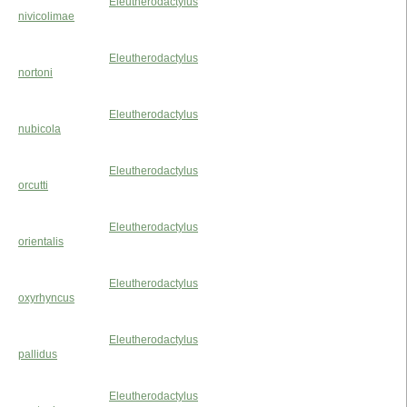
Eleutherodactylus
nivicolimae
Eleutherodactylus
nortoni
Eleutherodactylus
nubicola
Eleutherodactylus
orcutti
Eleutherodactylus
orientalis
Eleutherodactylus
oxyrhyncus
Eleutherodactylus
pallidus
Eleutherodactylus