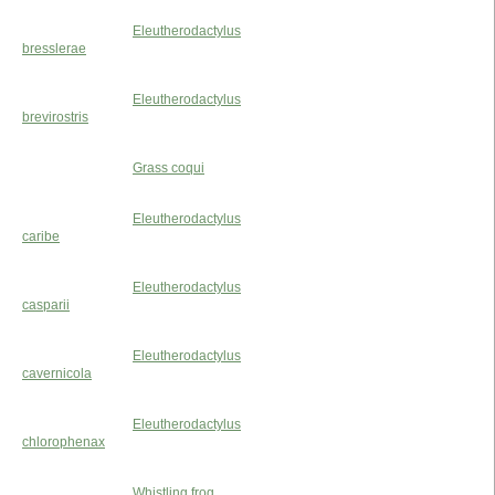
Eleutherodactylus
bresslerae
Eleutherodactylus
brevirostris
Grass coqui
Eleutherodactylus
caribe
Eleutherodactylus
casparii
Eleutherodactylus
cavernicola
Eleutherodactylus
chlorophenax
Whistling frog