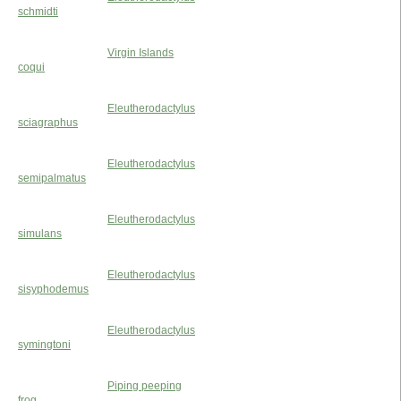
schmidti
Virgin Islands
coqui
Eleutherodactylus
sciagraphus
Eleutherodactylus
semipalmatus
Eleutherodactylus
simulans
Eleutherodactylus
sisyphodemus
Eleutherodactylus
symingtoni
Piping peeping
frog