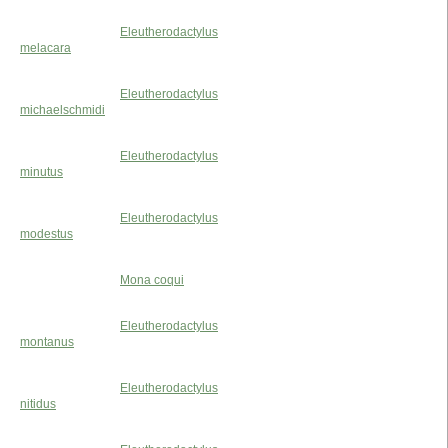
Eleutherodactylus
melacara
Eleutherodactylus
michaelschmidi
Eleutherodactylus
minutus
Eleutherodactylus
modestus
Mona coqui
Eleutherodactylus
montanus
Eleutherodactylus
nitidus